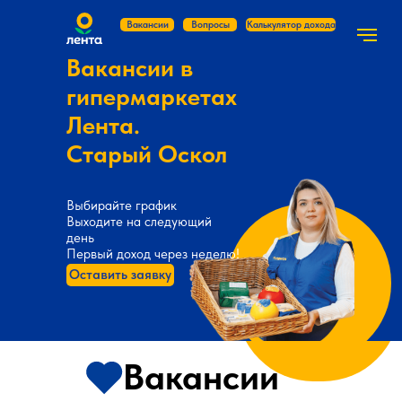
Вакансии
Вопросы
Калькулятор дохода
Вакансии в
гипермаркетах
Лента.
Старый Оскол
Выбирайте график
Выходите на следующий
день
Первый доход через неделю!
Оставить заявку
Вакансии