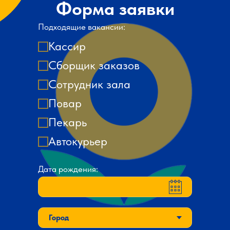
Форма заявки
Подходящие вакансии:
Кассир
Сборщик заказов
Сотрудник зала
Повар
Пекарь
Автокурьер
Дата рождения: