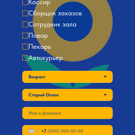
Кассир
Сборщик заказов
Сотрудник зала
Повар
Пекарь
Автокурьер
+7