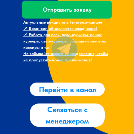
Отправить заявку
Актуальные вакансии в Телеграм-канале
📌 Вакансии обновляются ежедневно!
📌 Работа для всех: вело-курьеры, пешие
курьеры, авто-курьеры, сборщики заказов,
кассиры и т.п.
Не забывайте включить уведомления, чтобы
не пропустить новые предложения!
Перейти в канал
Связаться с
менеджером