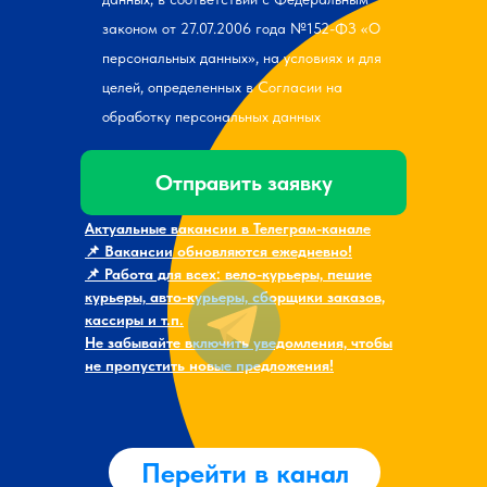
законом от 27.07.2006 года №152-ФЗ «О
персональных данных», на условиях и для
целей, определенных в Согласии на
обработку персональных данных
Отправить заявку
Актуальные вакансии в Телеграм-канале
📌 Вакансии обновляются ежедневно!
📌 Работа для всех: вело-курьеры, пешие
курьеры, авто-курьеры, сборщики заказов,
кассиры и т.п.
Не забывайте включить уведомления, чтобы
не пропустить новые предложения!
Перейти в канал