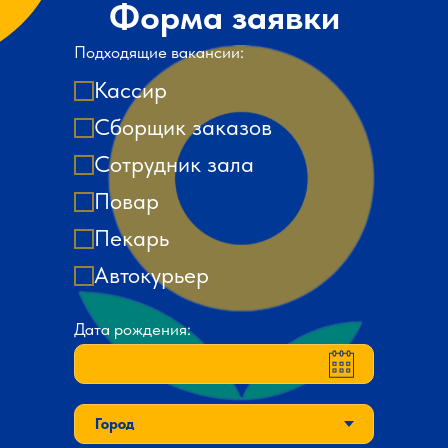
Форма заявки
Подходящие вакансии:
Кассир
Сборщик заказов
Сотрудник зала
Повар
Пекарь
Автокурьер
Дата рождения: