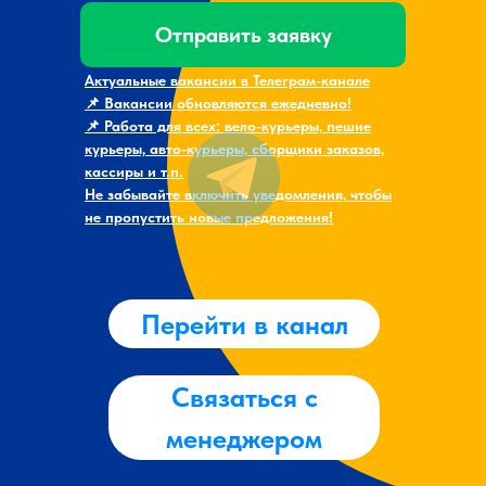
Отправить заявку
Актуальные вакансии в Телеграм-канале
📌 Вакансии обновляются ежедневно!
📌 Работа для всех: вело-курьеры, пешие
курьеры, авто-курьеры, сборщики заказов,
кассиры и т.п.
Не забывайте включить уведомления, чтобы
не пропустить новые предложения!
Перейти в канал
Связаться с
менеджером