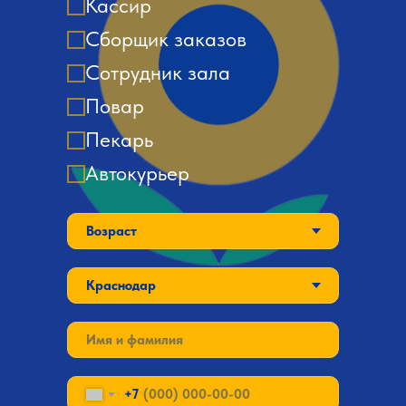
Кассир
Сборщик заказов
Сотрудник зала
Повар
Пекарь
Автокурьер
+7