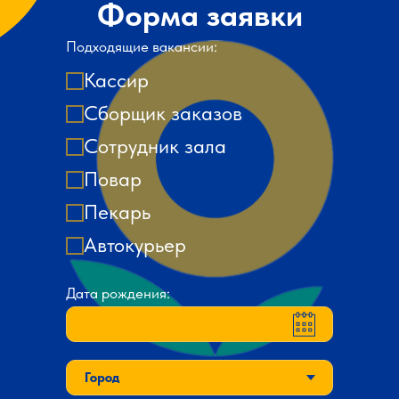
Форма заявки
Подходящие вакансии:
Кассир
Сборщик заказов
Сотрудник зала
Повар
Пекарь
Автокурьер
Дата рождения: