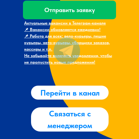
Отправить заявку
Актуальные вакансии в Телеграм-канале
📌 Вакансии обновляются ежедневно!
📌 Работа для всех: вело-курьеры, пешие
курьеры, авто-курьеры, сборщики заказов,
кассиры и т.п.
Не забывайте включить уведомления, чтобы
не пропустить новые предложения!
Перейти в канал
Связаться с
менеджером