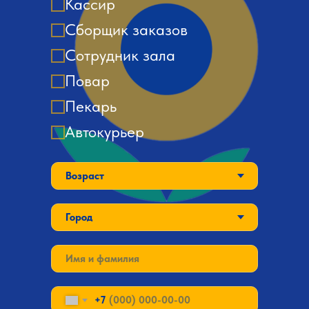
Кассир
Сборщик заказов
Сотрудник зала
Повар
Пекарь
Автокурьер
+7